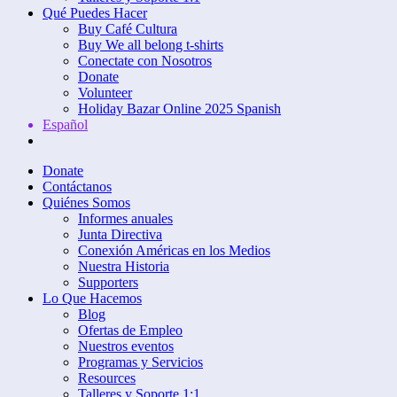
Qué Puedes Hacer
Buy Café Cultura
Buy We all belong t-shirts
Conectate con Nosotros
Donate
Volunteer
Holiday Bazar Online 2025 Spanish
Español
Donate
Contáctanos
Quiénes Somos
Informes anuales
Junta Directiva
Conexión Américas en los Medios
Nuestra Historia
Supporters
Lo Que Hacemos
Blog
Ofertas de Empleo
Nuestros eventos
Programas y Servicios
Resources
Talleres y Soporte 1:1